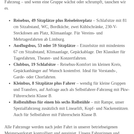
Fahrzeug – und wenn eine Gruppe wächst oder schrumpft, tauschen wir
es.
Reisebus, 49 Sitzplätze plus Reiseleiterplatz
– Schlafsitze mit 81
cm Sitzabstand, WC, Bordküche, zwei Kühlschränke, 230-V-
Steckdosen am Platz, Klimaanlage. Für Vereins- und
Mehrtagesfahrten ab Limburg.
Ausflugsbus, 53 oder 59 Sitzplätze
– Einzelsitze mit mindestens
67 cm Sitzabstand, Klimaanlage, Gepäckablage. Der Klassiker für
Tagesfahrten, Theater- und Konzertfahrten.
Clubbus, 19 Schlafsitze
– Reisebus-Komfort im kleinen Kreis,
Gepäckanhänger auf Wunsch kostenfrei. Ideal für Vorstands-,
Garde- oder Chorfahrten.
Kleinbus, 8 Sitzplätze plus Fahrer
– wendig für kleine Gruppen
und Transfers, auf Anfrage auch als Selbstfahrer-Fahrzeug mit Pkw-
Führerschein Klasse B.
Rollstuhlbus für einen bis sechs Rollstühle
– mit Rampe, unser
Spezialfahrzeug zusätzlich mit Linearlift, Kopf- und Nackenstützen.
Auch für Selbstfahrer mit Führerschein Klasse B.
Alle Fahrzeuge werden nach jeder Fahrt in unserer betriebseigenen
Meisterwerkstatt kontrolliert und gereinigt. Unsere Fahrerinnen und