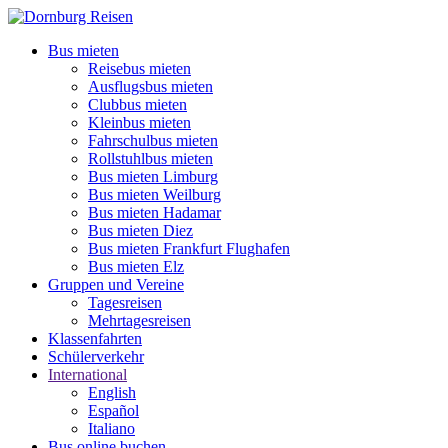
Bus mieten
Reisebus mieten
Ausflugsbus mieten
Clubbus mieten
Kleinbus mieten
Fahrschulbus mieten
Rollstuhlbus mieten
Bus mieten Limburg
Bus mieten Weilburg
Bus mieten Hadamar
Bus mieten Diez
Bus mieten Frankfurt Flughafen
Bus mieten Elz
Gruppen und Vereine
Tagesreisen
Mehrtagesreisen
Klassenfahrten
Schülerverkehr
International
English
Español
Italiano
Bus online buchen